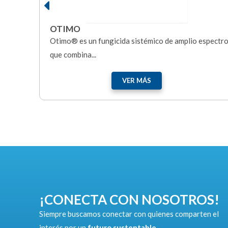
INVESTOR
 espectro
Fungicida de contacto y de acción preventiva, actú
inhibiendo la...
VER MÁS
¡CONECTA CON NOSOTROS!
Siempre buscamos conectar con quienes comparten el
interés por un
futuro sustentable
.