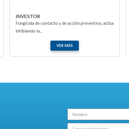
BRELUX
a
Fungicida que presenta actividad sistémica, preventiva
y curativa. Azoxistrobin actúa...
VER MÁS