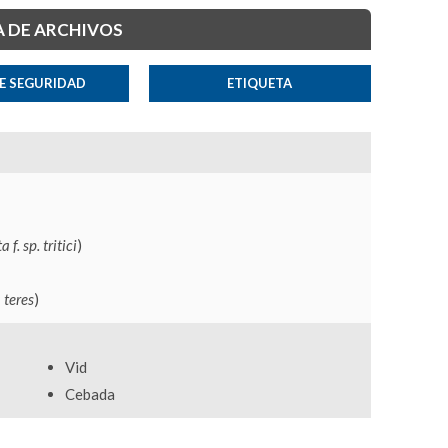
 DE ARCHIVOS
E SEGURIDAD
ETIQUETA
ta
f. sp. tritici
)
 teres
)
Vid
Cebada