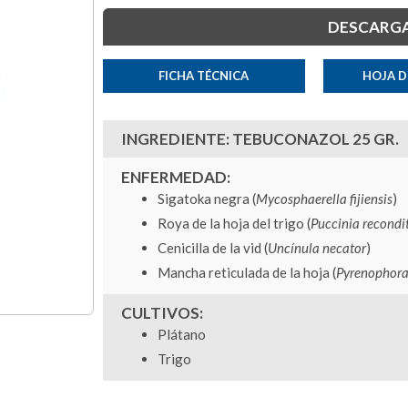
DESCARGA
FICHA TÉCNICA
HOJA D
INGREDIENTE: TEBUCONAZOL 25 GR.
ENFERMEDAD:
Sigatoka negra (
Mycosphaerella fijiensis
)
Roya de la hoja del trigo (
Puccinia recondi
Cenicilla de la vid (
Uncínula necator
)
Mancha reticulada de la hoja (
Pyrenophora
CULTIVOS:
Plátano
Trigo