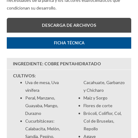
necesidades de la planta y los factores edafoclimáticos que
condicionan su desarrollo.
DESCARGA DE ARCHIVOS
FICHA TÉCNICA
INGREDIENTE: COBRE PENTAHIDRATADO
CULTIVOS:
Uva de mesa, Uva
Cacahuate, Garbanzo
vinífera
y Chícharo
Peral, Manzano,
Maíz y Sorgo
Guayaba, Mango,
Flores de corte
Durazno
Brócoli, Coliflor, Col,
Cucurbitáceas:
Col de Bruselas,
Calabacita, Melón,
Repollo
Sandía, Pepino,
Agave